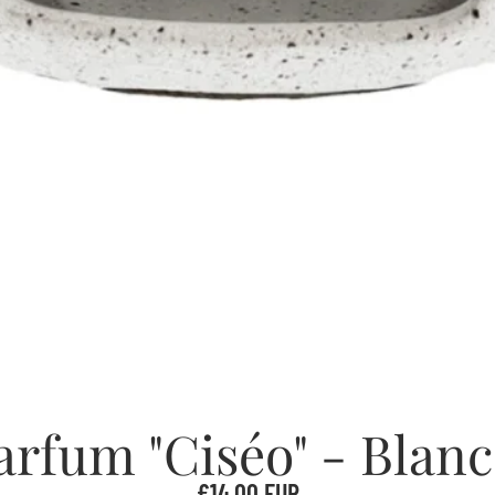
arfum "Ciséo" - Blanc
€14,00 EUR