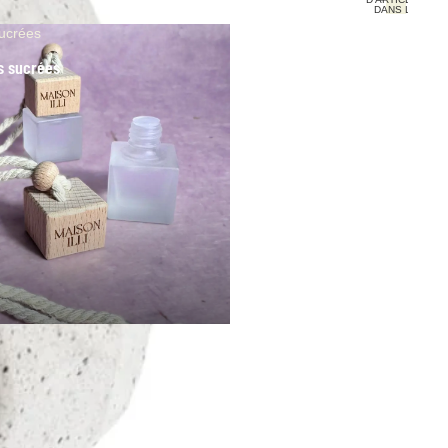
DANS LE
PANIER: 0
ucrées
s sucrées