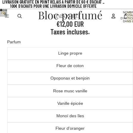
LIVRAISON GRATUITE EN POINT RELAIS À PARTIR DE 60 € D’ACHAT _
100€ D'ACHATS POUR UNE LIVRAISON DOMICILE OFFERTE
Bloc parfumé
NOMB
TOTA
D’ARTIC
€12,00 EUR
DANS 
PANIER
Taxes incluses.
Parfum
Linge propre
Fleur de coton
Opoponax et benjoin
Rose musc vanille
Vanille épicée
Monoï des îles
Fleur d'oranger