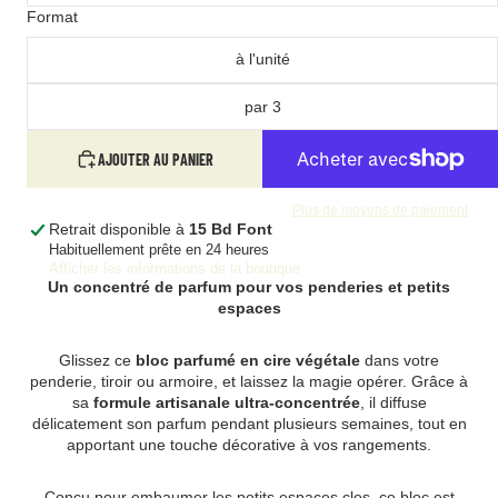
Format
à l'unité
par 3
AJOUTER AU PANIER
Plus de moyens de paiement
Retrait disponible à
15 Bd Font
Habituellement prête en 24 heures
Afficher les informations de la boutique
Un concentré de parfum pour vos penderies et petits
espaces
Glissez ce
bloc parfumé en cire végétale
dans votre
penderie, tiroir ou armoire, et laissez la magie opérer. Grâce à
sa
formule artisanale ultra-concentrée
, il diffuse
délicatement son parfum pendant plusieurs semaines, tout en
apportant une touche décorative à vos rangements.
Conçu pour embaumer les petits espaces clos, ce bloc est