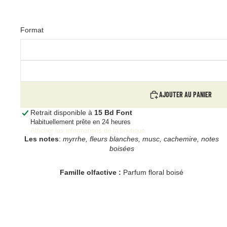
Format
AJOUTER AU PANIER
Retrait disponible à
15 Bd Font
Habituellement prête en 24 heures
Afficher les informations de la boutique
Les notes
:
myrrhe, fleurs blanches, musc, cachemire, notes
boisées
Famille olfactive :
Parfum floral boisé