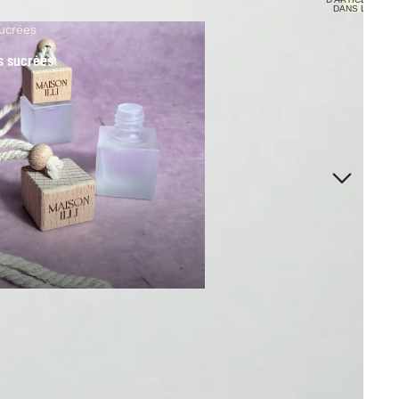
DANS LE
PANIER: 0
ucrées
s sucrées