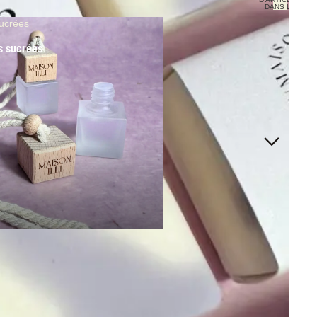
DANS LE
PANIER: 0
ucrées
s sucrées