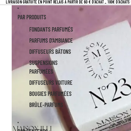
LIVRAISON GRATUITE EN POINT RELAIS À PARTIR DE 60 € D’ACHAT _ 100€ D'ACHAT
PAR PRODUITS
FONDANTS PARFUMÉS
PARFUMS D'AMBIANCE
DIFFUSEURS BÂTONS
SUSPENSIONS
PARFUMÉES
DIFFUSEURS VOITURE
BOUGIES PARFUMÉES
BRÛLE-PARFUMS