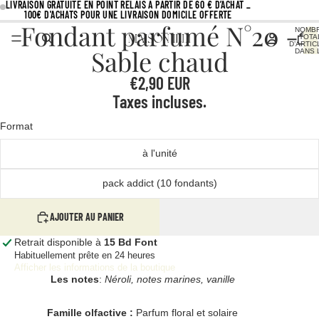
LIVRAISON GRATUITE EN POINT RELAIS À PARTIR DE 60 € D’ACHAT _
100€ D'ACHATS POUR UNE LIVRAISON DOMICILE OFFERTE
Fondant parfumé N°20 -
NOMB
TOTA
D’ARTIC
Sable chaud
DANS 
PANIER
€2,90 EUR
Taxes incluses.
Format
à l'unité
pack addict (10 fondants)
AJOUTER AU PANIER
Retrait disponible à
15 Bd Font
Habituellement prête en 24 heures
Afficher les informations de la boutique
Les notes
:
Néroli, notes marines, vanille
Famille olfactive :
Parfum floral et solaire