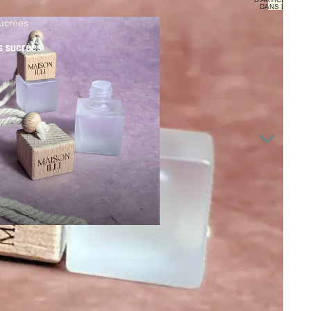
DANS LE
PANIER: 0
ucrées
s sucrées