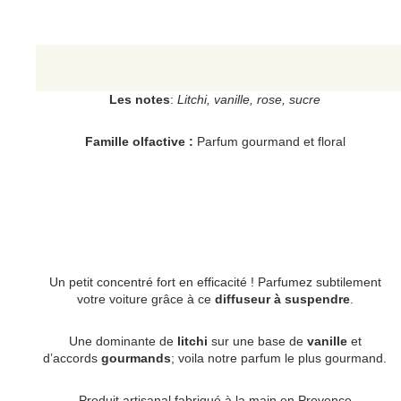
Les notes
:
Litchi, vanille, rose, sucre
Famille olfactive :
Parfum gourmand et floral
Un petit concentré fort en efficacité ! Parfumez subtilement
votre voiture grâce à ce
diffuseur à suspendre
.
Une dominante de
litchi
sur une base de
vanille
et
d’accords
gourmands
; voila notre parfum le plus gourmand.
Produit artisanal fabriqué à la main en Provence