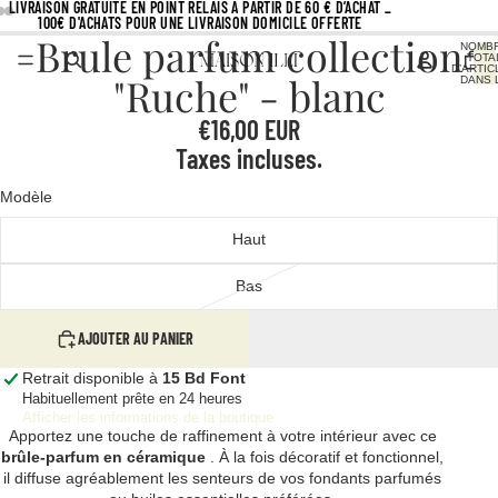
LIVRAISON GRATUITE EN POINT RELAIS À PARTIR DE 60 € D’ACHAT _
100€ D'ACHATS POUR UNE LIVRAISON DOMICILE OFFERTE
Brule parfum collection
NOMB
TOTA
D’ARTIC
"Ruche" - blanc
DANS 
PANIER
€16,00 EUR
Taxes incluses.
Modèle
Haut
Bas
AJOUTER AU PANIER
Retrait disponible à
15 Bd Font
Habituellement prête en 24 heures
Afficher les informations de la boutique
Apportez une touche de raffinement à votre intérieur avec ce
brûle-parfum en céramique
. À la fois décoratif et fonctionnel,
il diffuse agréablement les senteurs de vos fondants parfumés