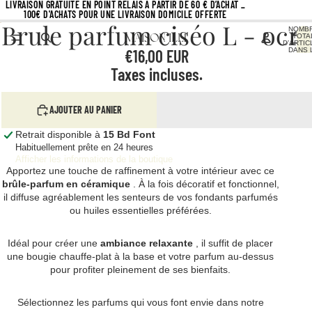
LIVRAISON GRATUITE EN POINT RELAIS À PARTIR DE 60 € D’ACHAT _
100€ D'ACHATS POUR UNE LIVRAISON DOMICILE OFFERTE
Brule parfum ciséo L - ocre
NOMB
TOTA
D’ARTIC
€16,00 EUR
DANS 
PANIER
Taxes incluses.
AJOUTER AU PANIER
Retrait disponible à
15 Bd Font
Habituellement prête en 24 heures
Afficher les informations de la boutique
Apportez une touche de raffinement à votre intérieur avec ce
brûle-parfum en céramique
. À la fois décoratif et fonctionnel,
il diffuse agréablement les senteurs de vos fondants parfumés
ou huiles essentielles préférées.
Idéal pour créer une
ambiance relaxante
, il suffit de placer
une bougie chauffe-plat à la base et votre parfum au-dessus
pour profiter pleinement de ses bienfaits.
Sélectionnez les parfums qui vous font envie dans notre